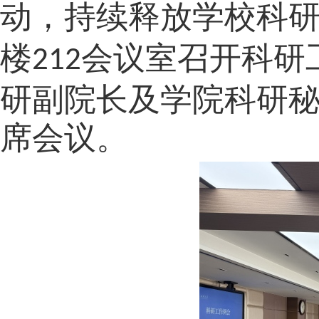
动，持续释放学校科
楼
会议室召开科研
212
研副院长
及学院科研
席会议
。