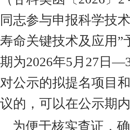
同志参与申报科学技
寿命关键技术及应用
”
期为
2026
年
5
月
27
日
—3
对公示的拟提名项目
议的
，
可以在公示期
为便于核实查证
，
确